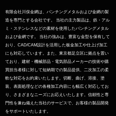
た。
来年も変わらぬご愛顧のほどお
有限会社川俣金網は、パンチングメタルおよび金網の製
願い申し上げます。
造を専門とする会社です。 当社の主力製品は、鉄・アル
良いお年をお迎えください。
ミ・ステンレスなどの素材を使用したパンチングメタル
および金網です。 当社の強みは、豊富な金型を保有して
【ゴールデンウイーク休業のお
2023.4.28
2026.02.04
知らせ】4月29日30日は休業
おり、CAD/CAM設計を活用した板金加工や仕上げ加工
5月１日～2日は時短営業、電話
材料をもらって、あっという間にゴミにしてや
にも対応しています。また、東京都足立区に拠点を置い
対応のみ
ったぜぇー‼️ ワイルドだろ〜🦍 なんなら自分の
ており、建材・機械部品・電気部品メーカーの技術や購
5月3日～7日迄休業
足にまで煽られるから、この靴下も捨ててやっ
5月8日より通常営業
買担当者様に対して短納期での製品提供、二次加工の柔
たぜぇ‼️ 何回も確認してるのに 5ミリ間違えた！
お急ぎの件などはお電話くださ
とかさ！ あーあ‼️ #川俣金網 #パンチングメタル
軟な対応をお約束いたします。切断、曲げ、溶接、塗
い。可能な限りご対応します。
#金網 #板金 #靴下すぐ破れるからって、足が臭
装、表面処理などの各種加工内容にも幅広く対応してお
いことないわけでもないけど、これはちがう
り、さまざまなニーズにお応えいたします。信頼性と専
年末年始 休業のお知らせ
2022.12.15
#川俣金網
#パンチングメタル
#金網
１２月２９日より１月４日ま
門性を兼ね備えた当社のサービスで、お客様の製品開発
#板金
でお休みをいただきます。
をサポートいたします。
よろしくお願い申し上げま
#靴下すぐ破れるからって、足が臭いことないわけで