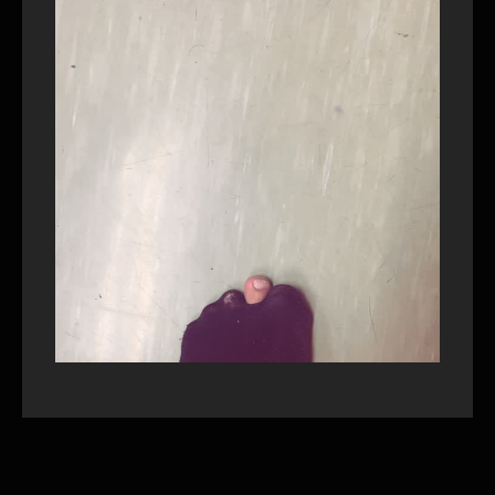
本年も暖かいご指導ご鞭撻をい
ただき、とても成長を感じられ
た一年を過ごすことができまし
た。ありがとうございました。
来年は更なる飛躍を目指しより
一層邁進いたします。
夏季休業のお知らせ
2024．
8月１０日～８月18日迄、夏休み
8．1
を頂戴いたします。
８月19日より通常営業となりま
す。
宜しくお願いいたします。
年末年始のお休みのお知らせ
2023．
12月29日より1月4日迄お休みを
12．14
いただきます。
本年も大変お世話になりまし