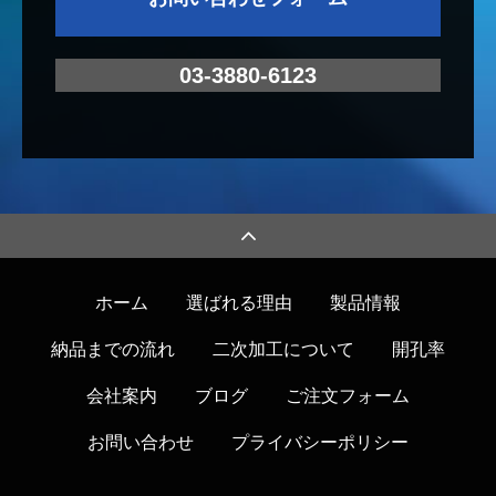
す。
納品書、御請求書の電子化でお
03-3880-6123
客様の業務の軽減につながりま
すと幸いです。
ブログ始めました。
2022.4.21
なるべく更新できるように頑張
ってやってみます。
少しでもお役にたてますと幸い
です
ホーム
選ばれる理由
製品情報
2026.02.04
【ゴールデンウィーク休業の
2022.04.18
明日、確か、かなり、リンボー、ボート、戸塚
納品までの流れ
二次加工について
開孔率
おしらせ】
ヨットスクール、ルックルックこんにちは、待
4月29日～5月1日 休業
会社案内
ブログ
ご注文フォーム
っってそれは、はでも、わでもいーやつ⁉️ってな
5月2日 時短営業
るから、しりとりはアメリカ人が作ったんだと
5月3日～5月5日 休業
お問い合わせ
プライバシーポリシー
思います。 こちらの品物はダイヤモンドゲー
5月6日 通常営業
ム？でしたよね？王様だけ飛び越えられるヤ
5月7日～5月8日 休業