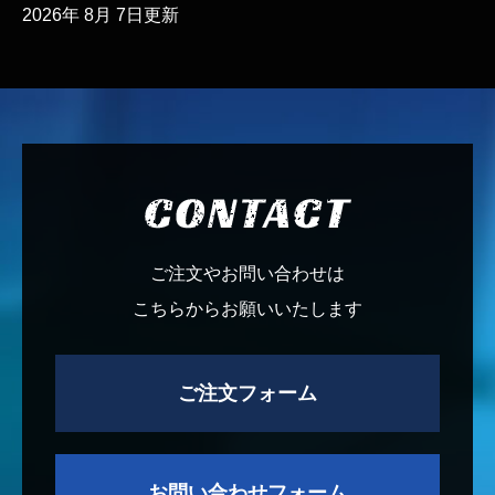
2026年 8月 7日更新
す。
もないけど、これはちがう
１月５日より通常営業となり
ます。
夏季休業のお知らせ
2022.7.13
８月11日～８月16日まで夏季
休業をいただきます。
ご要望がございましたら、ご連
絡いただけますと幸いです。
よろしくお願いいたします。
ご注文やお問い合わせは
こちらからお願いいたします
今月限りの特価！
2022.7.4
加工賃を大幅に下げてお待ちし
ております。
ご注文フォーム
詳しくはブログのページに
本年８月より、納品書や御請求
2022.6.23
お問い合わせフォーム
書の書式が変更になる予定で